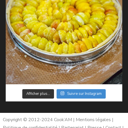
Afficher plus...
Suivre sur Instagram
Copyright © 2012-2024
Cook’AM
|
Mentions légales
|
Politique de confidentialité
|
Partenariat
|
Presse
|
Contact
|