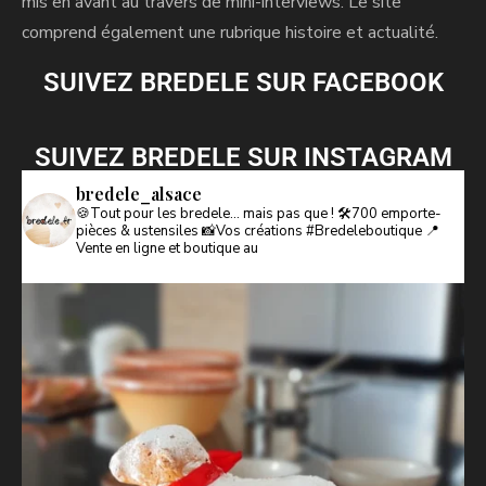
mis en avant au travers de mini-interviews. Le site
comprend également une rubrique histoire et actualité.
SUIVEZ BREDELE SUR FACEBOOK
SUIVEZ BREDELE SUR INSTAGRAM
bredele_alsace
🍪Tout pour les bredele… mais pas que !
🛠️700 emporte-
pièces & ustensiles
📸Vos créations #Bredeleboutique
📍
Vente en ligne et boutique au