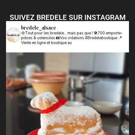
SUIVEZ BREDELE SUR INSTAGRAM
bredele_alsace
🍪Tout pour les bredele… mais pas que !
🛠️700 emporte-
pièces & ustensiles
📸Vos créations #Bredeleboutique
📍
Vente en ligne et boutique au