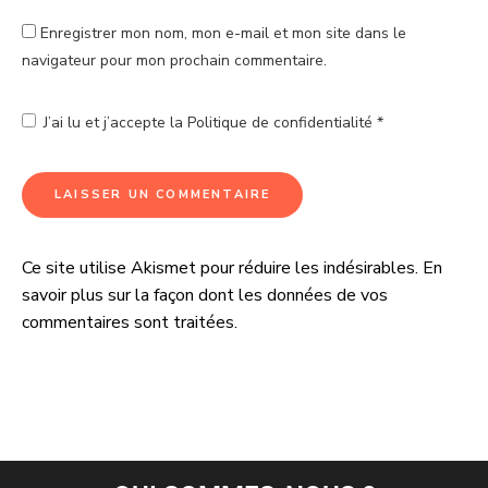
Enregistrer mon nom, mon e-mail et mon site dans le
navigateur pour mon prochain commentaire.
J’ai lu et j’accepte la
Politique de confidentialité
*
Ce site utilise Akismet pour réduire les indésirables.
En
A
savoir plus sur la façon dont les données de vos
l
commentaires sont traitées
.
t
e
r
n
a
t
i