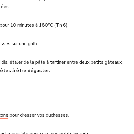
lées.
 pour 10 minutes à 180°C (Th 6).
esses sur une grille.
oidis, étaler de la pâte à tartiner entre deux petits gâteaux.
êtes à être déguster.
icone
pour dresser vos duchesses.
 indispensable pour cuire vos petits biscuits.