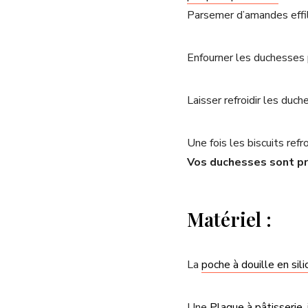
Parsemer d’amandes effi
Enfourner les duchesses
Laisser refroidir les duch
Une fois les biscuits refr
Vos duchesses sont pr
Matériel :
La
poche à douille en sil
Une
Plaque à pâtisserie
,