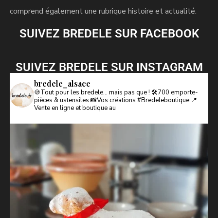
comprend également une rubrique histoire et actualité.
SUIVEZ BREDELE SUR FACEBOOK
SUIVEZ BREDELE SUR INSTAGRAM
bredele_alsace
🍪Tout pour les bredele… mais pas que !
🛠️700 emporte-
pièces & ustensiles
📸Vos créations #Bredeleboutique
📍
Vente en ligne et boutique au