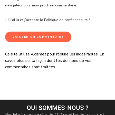
navigateur pour mon prochain commentaire.
J’ai lu et j’accepte la
Politique de confidentialité
*
Ce site utilise Akismet pour réduire les indésirables.
En
A
savoir plus sur la façon dont les données de vos
l
commentaires sont traitées
.
t
e
r
n
a
t
i
QUI SOMMES-NOUS ?
v
Bredele.fr propose plus de 100 recettes de biscuits et