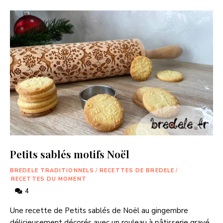
Petits sablés motifs Noël
BREDELE TRADITIONNELS
/
RECETTES DE BREDELE
/
RECETTES DU MOMENT
4
Une recette de Petits sablés de Noël au gingembre
délicieusement décorés avec un rouleau à pâtisserie gravé.