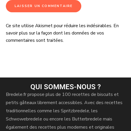
Ce site utilise Akismet pour réduire les indésirables.
En
A
savoir plus sur la façon dont les données de vos
l
commentaires sont traitées
.
t
e
r
n
a
t
i
QUI SOMMES-NOUS ?
v
Bredele.fr propose plus de 100 recettes de biscuits et
e
petits gâteaux librement accessibles. Avec des recettes
:
traditionnelles comme les Spritzbredele, les
Schwowebredele ou encore les Butterbredele mais
également des recettes plus modernes et originales