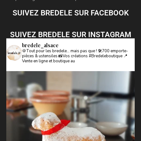
SUIVEZ BREDELE SUR FACEBOOK
SUIVEZ BREDELE SUR INSTAGRAM
bredele_alsace
🍪Tout pour les bredele… mais pas que !
🛠️700 emporte-
pièces & ustensiles
📸Vos créations #Bredeleboutique
📍
Vente en ligne et boutique au