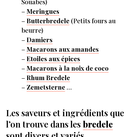
Souabes)
–
Meringues
–
Butterbredele
(Petits fours au
beurre)
–
Damiers
–
Macarons aux amandes
–
Etoiles aux épices
–
Macarons à la noix de coco
–
Rhum Bredele
–
Zemetsterne
…
Les saveurs et ingrédients que
l’on trouve dans les
bredele
sont divers et variés.